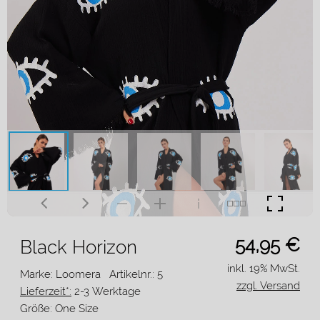
54,95
€
Black Horizon
inkl. 19% MwSt.
Marke: Loomera
Artikelnr.: 5
zzgl. Versand
Lieferzeit*:
2-3 Werktage
Größe:
One Size