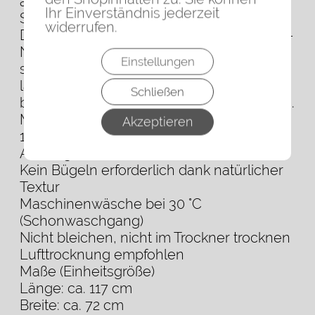
atmungsaktiv und pflegeleicht.
Ihr Einverständnis jederzeit
Seine lockere Passform und die fransigen
widerrufen.
Details verleihen ihm eine moderne Boho-
Note. Ob am Strand, bei Reisen oder als
Einstellungen
stilvolle Ergänzung im Alltag – diese Robe
lässt sich vielseitig kombinieren und
Schließen
begleitet dich elegant durch jede Situation.
Material & Pflege
Akzeptieren
100 % Baumwolle
Atmungsaktiv, leicht & schnelltrocknend
Kein Bügeln erforderlich dank natürlicher
Textur
Maschinenwäsche bei 30 °C
(Schonwaschgang)
Nicht bleichen, nicht im Trockner trocknen
Lufttrocknung empfohlen
Maße (Einheitsgröße)
Länge: ca. 117 cm
Breite: ca. 72 cm