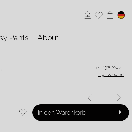
sy Pants
About
inkl. 19% MwSt.
10
zzgl. Versand
In den Warenkorb