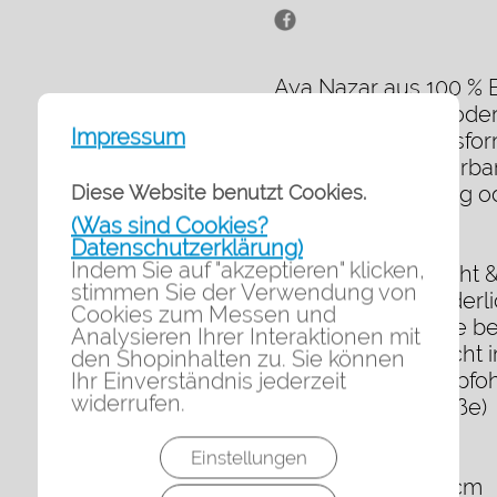
Aya Nazar aus 100 % B
Drucktechnik – modern
Impressum
Seine lockere Passfor
vielseitig kombinierbar
Diese Website benutzt Cookies.
Statement im Alltag od
Material & Pflege
(Was sind Cookies?
100 % Baumwolle
Datenschutzerklärung)
Indem Sie auf "akzeptieren" klicken,
Atmungsaktiv, leicht 
stimmen Sie der Verwendung von
Kein Bügeln erforderli
Cookies zum Messen und
Maschinenwäsche bei
Analysieren Ihrer Interaktionen mit
Nicht bleichen, nicht
den Shopinhalten zu. Sie können
Lufttrocknung empfo
Ihr Einverständnis jederzeit
widerrufen.
Maße (Einheitsgröße)
Länge: ca. 90 cm
Einstellungen
Breite: ca. 72 cm
Armlänge: ca. 40 cm