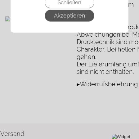
Schließen
Armweite: ca. 27 cm
Lockere Passform
Akzeptieren
Hinweis
Jedes Loomera-Produkt
Abweichungen bei Maß
Drucktechnik sind mög
Charakter. Bei hellen
gehen.
Der Lieferumfang umf
sind nicht enthalten.
▸Widerrufsbelehrung
 Versand