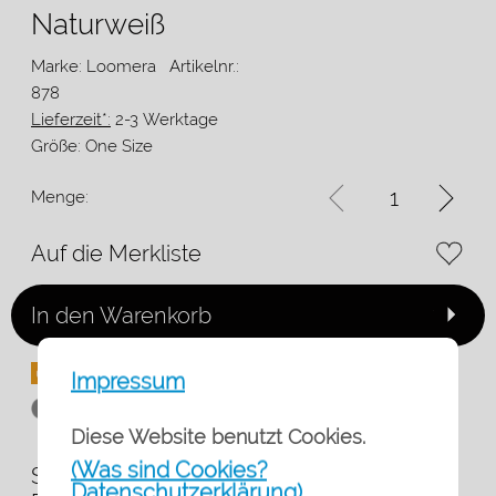
Naturweiß
Marke: Loomera
Artikelnr.:
878
Lieferzeit*:
2-3 Werktage
Größe:
One Size
Menge:
Auf die Merkliste
In den Warenkorb
Impressum
Diese Website benutzt Cookies.
(Was sind Cookies?
Sanft, leicht und voller mediterraner
Datenschutzerklärung)