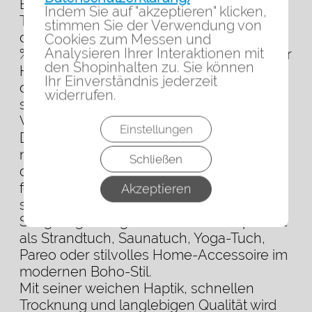
Eleganz – das Aegean Towel „Aegean
Indem Sie auf "akzeptieren" klicken,
Touch“ bringt das pure Gefühl der Ägäis
stimmen Sie der Verwendung von
direkt zu dir nach Hause. Gefertigt aus 100
Cookies zum Messen und
Analysieren Ihrer Interaktionen mit
% natürlicher Baumwolle und in liebevoller
den Shopinhalten zu. Sie können
Handarbeit hergestellt, überzeugt
Ihr Einverständnis jederzeit
dieses handmade Hamamtuch durch
widerrufen.
seine schlichte Schönheit und zeitlose
Vielseitigkeit.
Einstellungen
Das
natürliche Offwhite/Naturweiß erinnert an
Schließen
die klare Leichtigkeit Sommer und den
feinen Sand der ägäischen Küsten. Durch
Akzeptieren
sein geringes Gewicht und die hohe
Saugfähigkeit eignet sich das Tuch perfekt
als Strandtuch, Saunatuch, Yoga-Tuch,
Pareo oder stilvolles Home-Accessoire im
modernen Boho-Stil.
Mit seiner weichen Haptik, schnellen
Trocknung und langlebigen Qualität wird